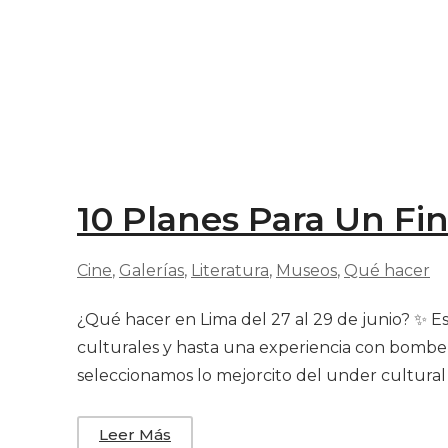
10 Planes Para Un Fin
Cine
‚
Galerías
‚
Literatura
‚
Museos
‚
Qué hacer
¿Qué hacer en Lima del 27 al 29 de junio? ✨ Est
culturales y hasta una experiencia con bomber
seleccionamos lo mejorcito del under cultural l
Leer Más