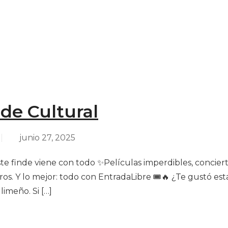
de Cultural
|
junio 27, 2025
e finde viene con todo ✨Películas imperdibles, conciertos,
os. Y lo mejor: todo con EntradaLibre 🎟️🔥 ¿Te gustó e
imeño. Si […]