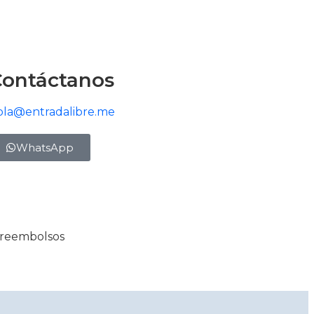
Contáctanos
ola@entradalibre.me
WhatsApp
y reembolsos