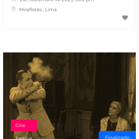
Miraflores
,
Lima
Enviar Correo
Cine
Finalizado
Festival