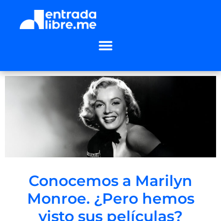
Conocemos a Marilyn
Monroe. ¿Pero hemos
visto sus películas?