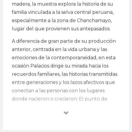
madera, la muestra explora la historia de su
familia vinculada a la selva central peruana,
especialmente a la zona de Chanchamayo,
lugar del que provienen sus antepasados.
A diferencia de gran parte de su producción
anterior, centrada en la vida urbana y las
emociones de la contemporaneidad, en esta
ocasión Palacios dirige su mirada hacia los
recuerdos familiares, las historias transmitidas
entre generaciones y los lazos afectivos que
conectan a las personas con los lugares
donde nacieron o crecieron. El punto de
partida de la exposición surge de una
conversación con su abuelo, que despierta en
el artista la necesidad de reconstruir y
reinterpretar fragmentos de su historia