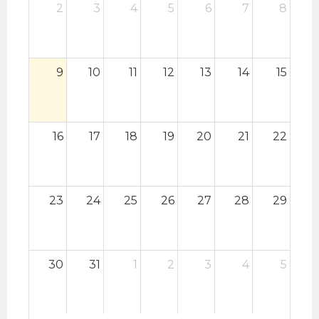
2
3
4
5
6
7
8
en la que conviven vegetación exuberante,
fauna y figuras humanas, integradas en
composiciones donde el paisaje y la
9
10
11
12
13
14
15
experiencia personal se entrelazan. En este
contexto, la selva deja de ser simplemente un
escenario geográfico para convertirse en un
16
17
18
19
20
21
22
espacio de encuentro entre generaciones,
recuerdos y formas de pertenencia.
Fecha: Viernes 3 de julio.
23
24
25
26
27
28
29
Hora: 7:00 p.m.
Lugar: Galería Oders, Barranco.
EntradaLibre.
30
31
1
2
3
4
5