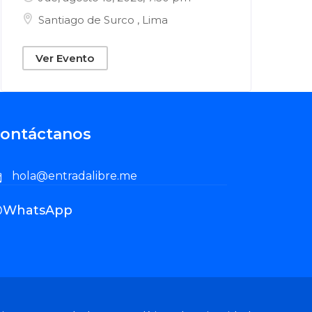
Santiago de Surco
,
Lima
Ver Evento
ontáctanos
hola@entradalibre.me
WhatsApp