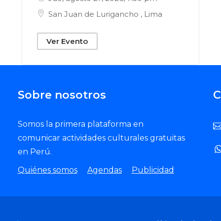
San Juan de Lurigancho
,
Lima
Ver Evento
Sobre nosotros
C
Somos la primera plataforma en
comunicar actividades culturales gratuitas
en Perú.
Quiénes somos
Agendas
Publicidad