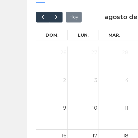
agosto de
Hoy
DOM.
LUN.
MAR.
26
27
28
2
3
4
9
10
11
16
17
18