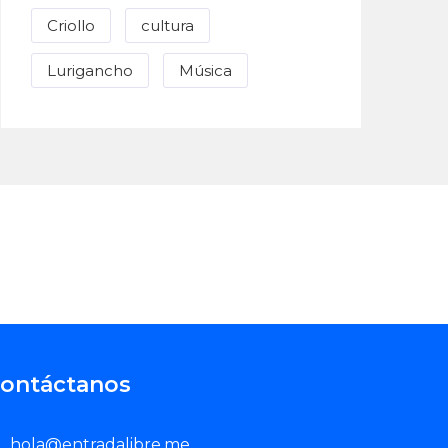
Criollo
cultura
Lurigancho
Música
ontáctanos
Enviar Correo
hola@entradalibre.me