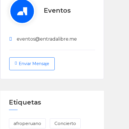
Eventos
eventos@entradalibre.me
Enviar Mensaje
Etiquetas
afroperuano
Concierto