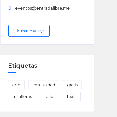
eventos@entradalibre.me
Enviar Mensaje
Etiquetas
arte
comunidad
gratis
miraflores
Taller
textil