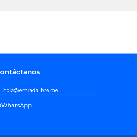
ontáctanos
hola@entradalibre.me
Enviar Correo
WhatsApp