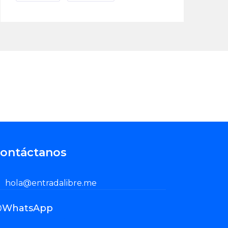
ontáctanos
Enviar Correo
hola@entradalibre.me
WhatsApp