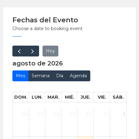
EntradaLibre.
Fechas del Evento
Choose a date to booking event
Hoy
agosto de 2026
Mes
Semana
Día
Agenda
DOM.
LUN.
MAR.
MIÉ.
JUE.
VIE.
SÁB.
26
27
28
29
30
31
1