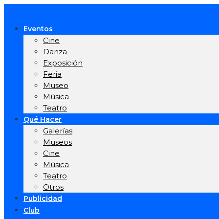
Eventos
Cine
Danza
Exposición
Feria
Museo
Música
Teatro
Qué Hacer
Galerías
Museos
Cine
Música
Teatro
Otros
Publicidad
Club