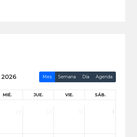
 2026
Mes
Semana
Día
Agenda
MIÉ.
JUE.
VIE.
SÁB.
29
30
31
1