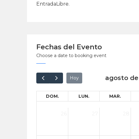
EntradaLibre.
Fechas del Evento
Choose a date to booking event
agosto de
Hoy
DOM.
LUN.
MAR.
26
27
28