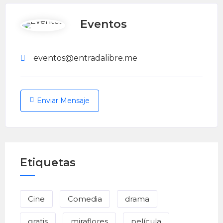
Eventos
eventos@entradalibre.me
Enviar Mensaje
Etiquetas
Cine
Comedia
drama
gratis
miraflores
película