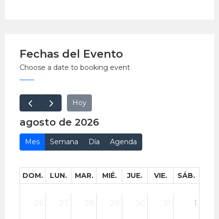
Inscríbete
aquí
Fecha: lunes 6 de julio
Hora: 6:30 p.m.
Fechas del Evento
Lugar: Auditorio Hugo Lumbreras del Centro
Choose a date to booking event
Cultural UPCH, Miraflores
EntradaLibre.
Hoy
agosto de 2026
Mes
Semana
Día
Agenda
DOM.
LUN.
MAR.
MIÉ.
JUE.
VIE.
SÁB.
26
27
28
29
30
31
1