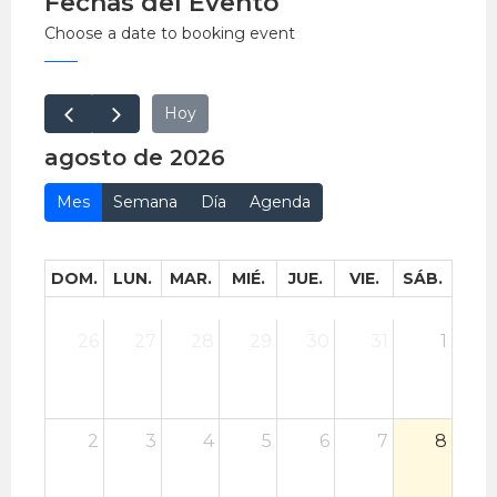
Fechas del Evento
Choose a date to booking event
Hoy
agosto de 2026
Mes
Semana
Día
Agenda
DOM.
LUN.
MAR.
MIÉ.
JUE.
VIE.
SÁB.
26
27
28
29
30
31
1
2
3
4
5
6
7
8