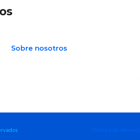
os
Sobre nosotros
C
Somos la primera plataforma en
comunicar actividades culturales gratuitas
en Perú.
Quiénes somos
Agendas
Publicidad
ervados
Política de devolu