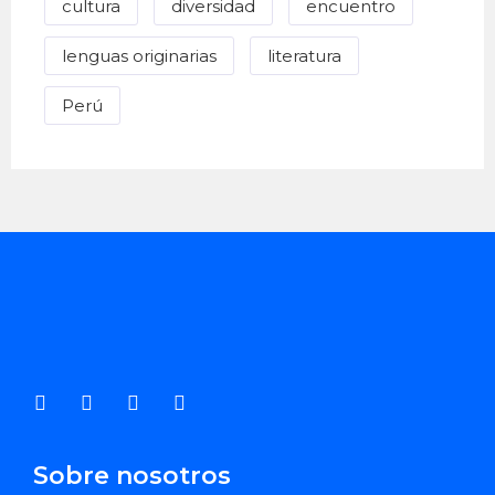
cultura
diversidad
encuentro
lenguas originarias
literatura
Perú
Sobre nosotros
Enviar Correo