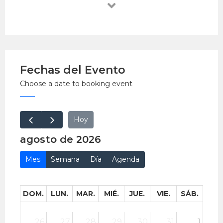
Participación por orden de llegada
Fecha: domingo 5 de julio
Hora: 10:00 a.m. a 5:00 p.m.
Lugar: Museo Nacional de Arqueología,
Fechas del Evento
Antropología e Historia del Perú, Pueblo
Choose a date to booking event
Libre
EntradaLibre.
Hoy
agosto de 2026
Mes
Semana
Día
Agenda
DOM.
LUN.
MAR.
MIÉ.
JUE.
VIE.
SÁB.
26
27
28
29
30
31
1