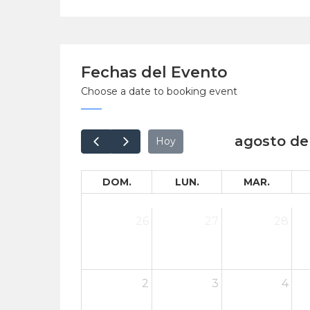
Fechas del Evento
Choose a date to booking event
agosto de
Hoy
DOM.
LUN.
MAR.
26
27
28
2
3
4