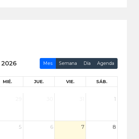
 2026
Mes
Semana
Día
Agenda
MIÉ.
JUE.
VIE.
SÁB.
29
30
31
1
5
6
7
8