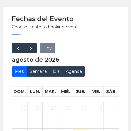
Fecha: sábado 27 de junio
Hora: 10:00 p.m.
Fechas del Evento
Lugar: La Vermut, Barranco
Choose a date to booking event
EntradaLibre.
Hoy
agosto de 2026
Mes
Semana
Día
Agenda
DOM.
LUN.
MAR.
MIÉ.
JUE.
VIE.
SÁB.
26
27
28
29
30
31
1