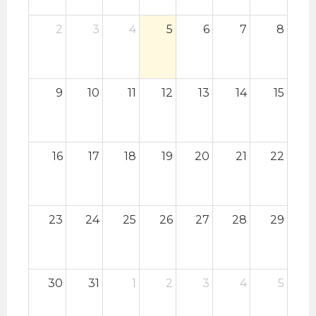
espacio público y recordar que el desarrollo
urbano no debe significar la desaparición de
2
3
4
5
6
7
8
áreas verdes ni la afectación del patrimonio
ambiental de Lima.
Fecha: domingo 17 de mayo
9
10
11
12
13
14
15
Hora: 3:00 p.m.
Lugar: Av. de La Peruanidad, frente a la Casa
de la Amistad Peruano-China, Jesús María
16
17
18
19
20
21
22
EntradaLibre.
23
24
25
26
27
28
29
30
31
1
2
3
4
5