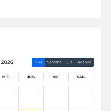
 2026
Mes
Semana
Día
Agenda
MIÉ.
JUE.
VIE.
SÁB.
29
30
31
1