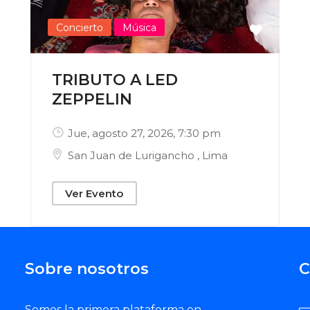
Concierto
Música
TRIBUTO A LED
ZEPPELIN
Jue, agosto 27, 2026
, 7:30 pm
San Juan de Lurigancho
,
Lima
Ver Evento
Sobre nosotros
C
Somos la primera plataforma en