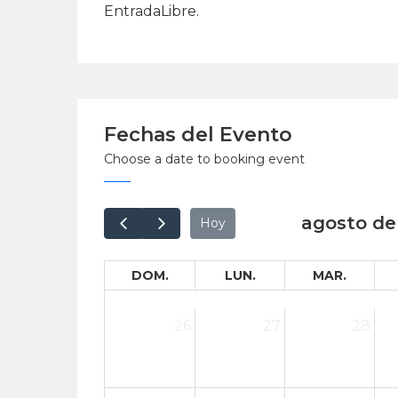
EntradaLibre.
Fechas del Evento
Choose a date to booking event
agosto de
Hoy
DOM.
LUN.
MAR.
26
27
28