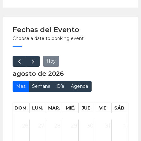
Fiesta de la Música 2026.
Ingreso libre hasta completar aforo.
Fechas del Evento
Fecha: viernes 19 de junio
Choose a date to booking event
Hora: de 6:00 p. m. a 9:00 p. m.
Lugar: Alianza Francesa de Jesús María.
Hoy
EntradaLibre.
agosto de 2026
Mes
Semana
Día
Agenda
DOM.
LUN.
MAR.
MIÉ.
JUE.
VIE.
SÁB.
26
27
28
29
30
31
1