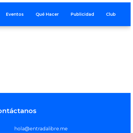
Eventos
Qué Hacer
Publicidad
Club
ontáctanos
hola@entradalibre.me