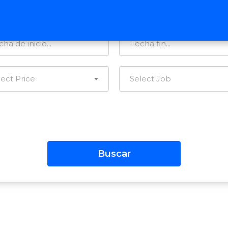
tegorías…
Todas las Regiones
lect Price
Select Job