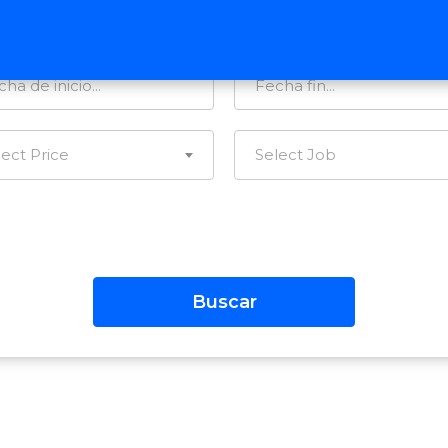
tegorías…
Todas las Regiones
lect Price
Select Job