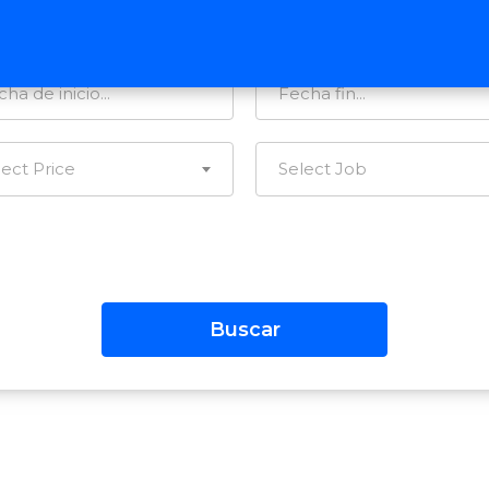
tegorías…
Todas las Regiones
lect Price
Select Job