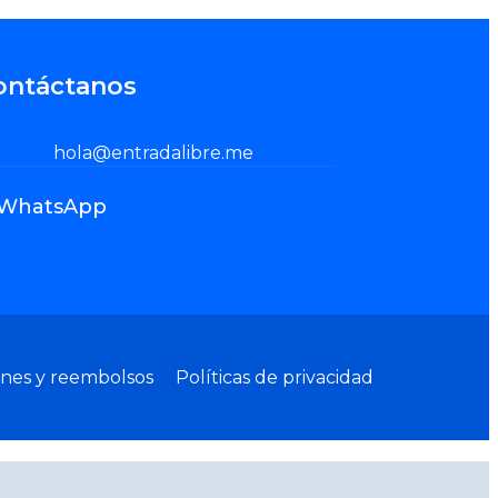
ontáctanos
hola@entradalibre.me
WhatsApp
ones y reembolsos
Políticas de privacidad