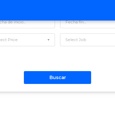
tegorías…
Todas las Regiones
lect Price
Select Job