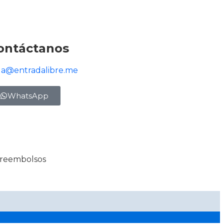
ontáctanos
la@entradalibre.me
WhatsApp
y reembolsos