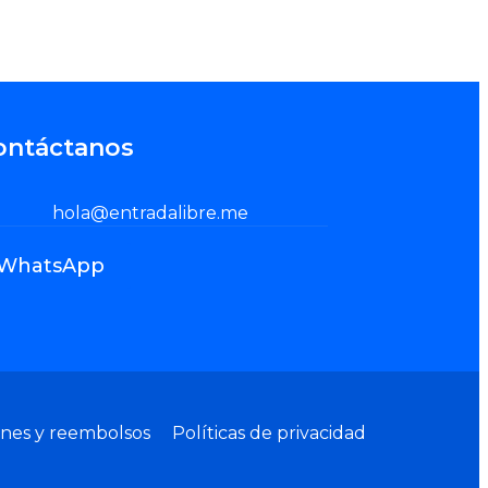
ontáctanos
hola@entradalibre.me
WhatsApp
ones y reembolsos
Políticas de privacidad