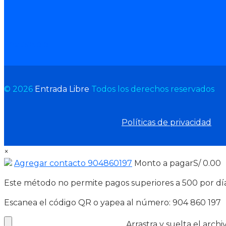
WhatsApp
© 2026
Entrada Libre
Todos los derechos reservados
Políticas de privacidad
×
Agregar contacto 904860197
Monto a pagar
S/
0.00
Este método no permite pagos superiores a 500 por día
Escanea el código QR o yapea al número: 904 860 197
Arrastra y suelta el arch