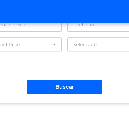
tegorías…
Todas las Regiones
lect Price
Select Job