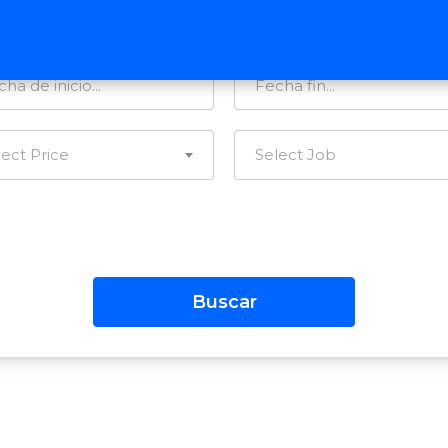
tegorías…
Todas las Regiones
lect Price
Select Job