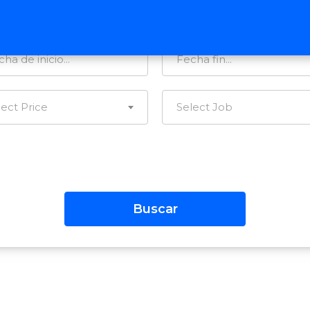
tegorías…
Todas las Regiones
lect Price
Select Job