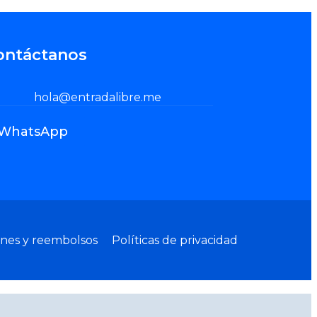
ontáctanos
hola@entradalibre.me
WhatsApp
ones y reembolsos
Políticas de privacidad