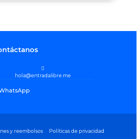
ontáctanos
hola@entradalibre.me
WhatsApp
ones y reembolsos
Políticas de privacidad