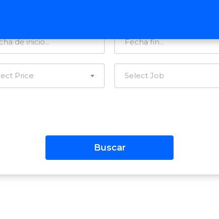
tegorías…
Todas las Regiones
lect Price
Select Job