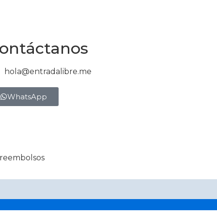
ontáctanos
hola@entradalibre.me
WhatsApp
y reembolsos