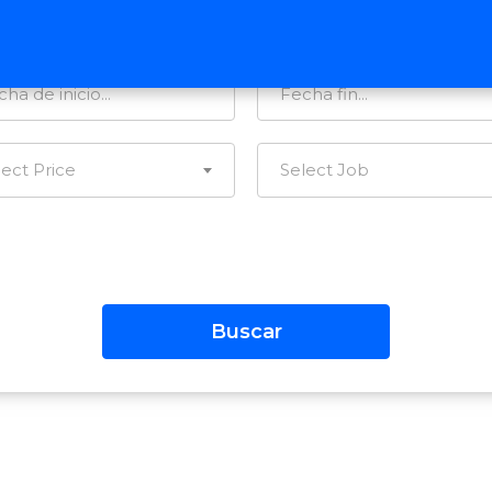
tegorías…
Todas las Regiones
lect Price
Select Job