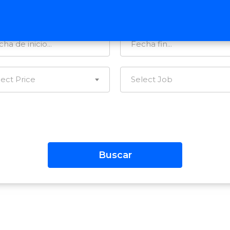
tegorías…
Todas las Regiones
lect Price
Select Job