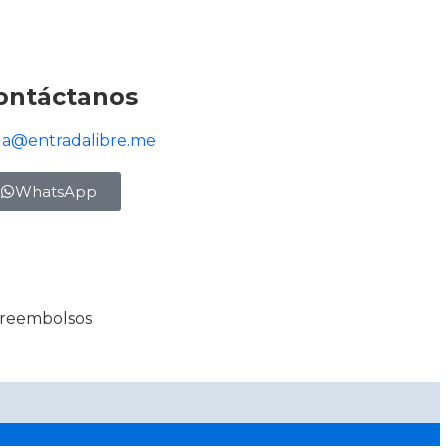
ontáctanos
la@entradalibre.me
WhatsApp
y reembolsos