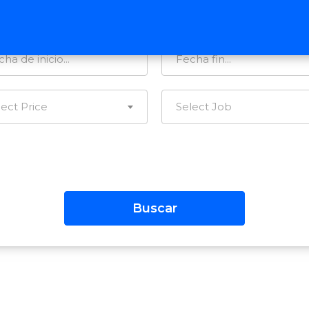
tegorías…
Todas las Regiones
lect Price
Select Job