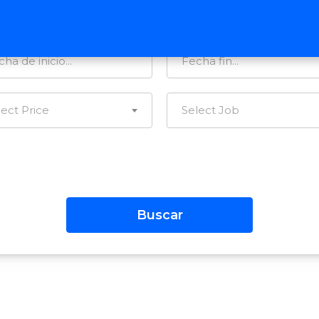
tegorías…
Todas las Regiones
lect Price
Select Job