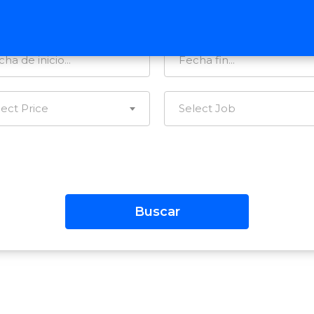
tegorías…
Todas las Regiones
lect Price
Select Job