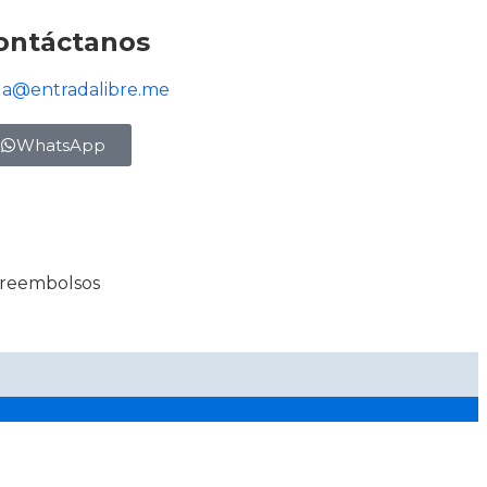
ontáctanos
la@entradalibre.me
WhatsApp
y reembolsos