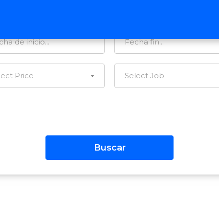
tegorías…
Todas las Regiones
lect Price
Select Job