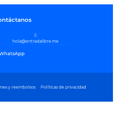
ontáctanos
hola@entradalibre.me
WhatsApp
ones y reembolsos
Políticas de privacidad