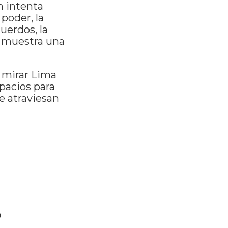
n intenta
poder, la
cuerdos, la
y muestra una
e mirar Lima
spacios para
ue atraviesan
o