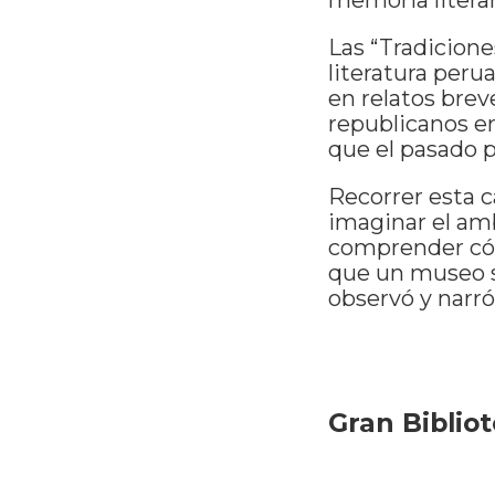
Las “Tradicione
literatura per
en relatos brev
republicanos en
que el pasado p
Recorrer esta c
imaginar el amb
comprender cóm
que un museo s
observó y narr
Gran Biblio