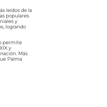
s leídos de la
tas populares
niales y
os, logrando
es permite
XIX y
 nación. Más
 que Palma