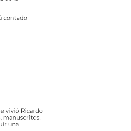
rú contado
de vivió Ricardo
, manuscritos,
uir una