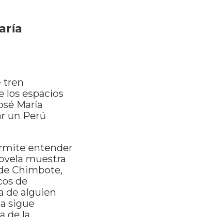
aría
 tren
e los espacios
osé María
ar un Perú
permite entender
novela muestra
 de Chimbote,
cos de
a de alguien
da sigue
a de la