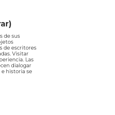
rar)
s de sus
bjetos
s de escritores
das. Visitar
periencia. Las
recen dialogar
 e historia se