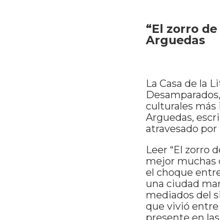
“El zorro de
Arguedas
La Casa de la L
Desamparados, u
culturales más
Arguedas, escri
atravesado por 
Leer “El zorro 
mejor muchas d
el choque entr
una ciudad mar
mediados del si
que vivió entre 
presente en las