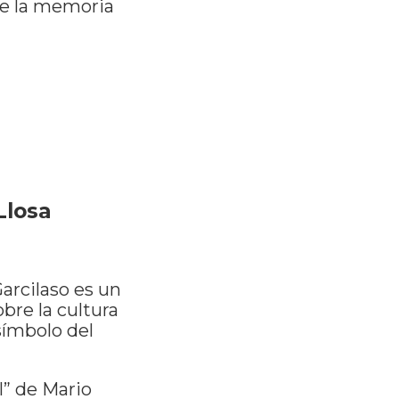
ue la memoria
Llosa
Garcilaso es un
obre la cultura
símbolo del
l” de Mario