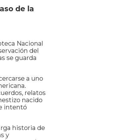
aso de la
ioteca Nacional
servación del
as se guarda
acercarse a uno
mericana.
cuerdos, relatos
mestizo nacido
e intentó
arga historia de
as y