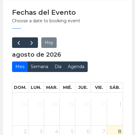
EntradaLibre (no requiere reserva)
Fechas del Evento
Prohibido el ingreso de bebidas y comidas
Choose a date to booking event
Hoy
agosto de 2026
Mes
Semana
Día
Agenda
DOM.
LUN.
MAR.
MIÉ.
JUE.
VIE.
SÁB.
26
27
28
29
30
31
1
2
3
4
5
6
7
8