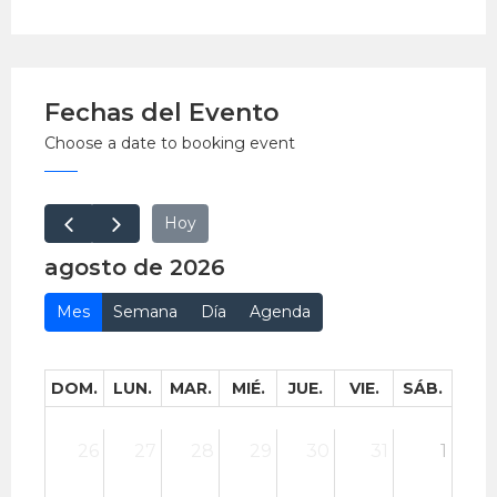
Cercado de Lima)
EntradaLibre
Aforo limitado. Ingreso por orden de llegada
Fechas del Evento
Choose a date to booking event
Hoy
agosto de 2026
Mes
Semana
Día
Agenda
DOM.
LUN.
MAR.
MIÉ.
JUE.
VIE.
SÁB.
26
27
28
29
30
31
1